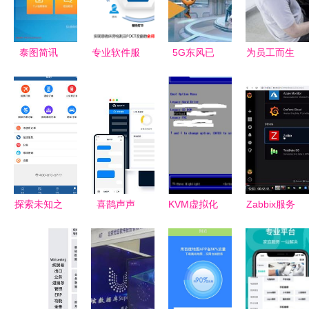
质量发展
理
式发布
泰图简讯
专业软件服
5G东风已
为员工而生
丨“瓯e
务全流程解
至 盘点国
博世4.0工
办”便民服
决方案 从
内最具潜力
作台，人机
务机正式入
市场调研到
的工业
协作新纪元
驻泰顺县图
产品交付
AR/VR软件
书馆，数字
服务企业
赋能便捷服
务
探索未知之
喜鹊声声
KVM虚拟化
Zabbix服务
旅 在路上
智能在线客
软件在连接
自定义图形
安卓版软件
服软件如何
服务与软件
与Grafana
服务全方位
加速签单、
配置中的应
软件的结合
解析
提高复购，
用
应用
全面刷新企