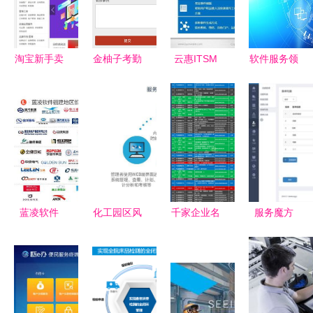
淘宝新手卖
金柚子考勤
云惠ITSM
软件服务领
家必备 高
软件服务
2.0 引领未
航，IDC预
效实用的服
提升企业效
来的智能IT
测2026年
务软件全攻
率与合规性
运营解决方
全球边缘计
略
的智能解决
案
算支出将达
方案
3170亿美
元
蓝凌软件
化工园区风
千家企业名
服务魔方
深耕八闽大
险分级管控
录引领创新
构建高效、
地，以数智
软件 智能
中国工业软
直观的后台
化服务赋能
化服务如何
件与服务产
软件界面设
福建企业高
赋能安全管
业全景图正
计