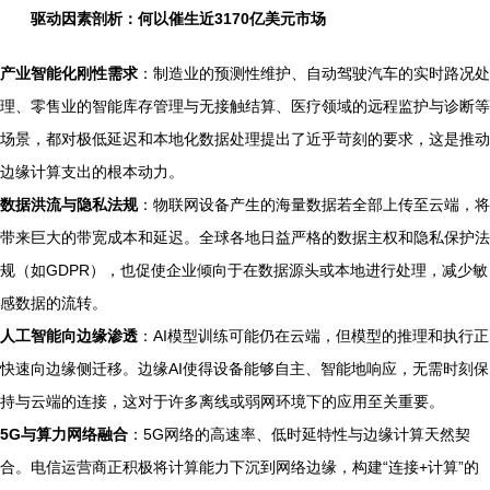
驱动因素剖析：何以催生近3170亿美元市场
产业智能化刚性需求
：制造业的预测性维护、自动驾驶汽车的实时路况处
理、零售业的智能库存管理与无接触结算、医疗领域的远程监护与诊断等
场景，都对极低延迟和本地化数据处理提出了近乎苛刻的要求，这是推动
边缘计算支出的根本动力。
数据洪流与隐私法规
：物联网设备产生的海量数据若全部上传至云端，将
带来巨大的带宽成本和延迟。全球各地日益严格的数据主权和隐私保护法
规（如GDPR），也促使企业倾向于在数据源头或本地进行处理，减少敏
感数据的流转。
人工智能向边缘渗透
：AI模型训练可能仍在云端，但模型的推理和执行正
快速向边缘侧迁移。边缘AI使得设备能够自主、智能地响应，无需时刻保
持与云端的连接，这对于许多离线或弱网环境下的应用至关重要。
5G与算力网络融合
：5G网络的高速率、低时延特性与边缘计算天然契
合。电信运营商正积极将计算能力下沉到网络边缘，构建“连接+计算”的