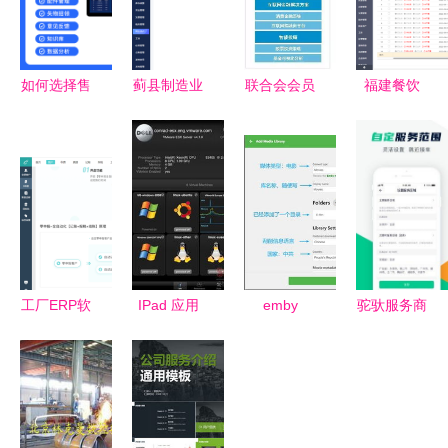
如何选择售
蓟县制造业
联合会会员
福建餐饮
后服务管理
企的数字化
风采｜软件
ERP服务公
软件？售后
升级 定制
服务企业助
司 以软件
服务管理系
ERP软件与
力数字化转
赋能行业数
统的价值与
服务指南
型新征程
字化转型
选型指南
工厂ERP软
IPad 应用
emby
驼驮服务商
件排行与服
推荐 系统
server 流媒
安卓版下载
务详解 选
管理员的移
体服务软件
助力高效运
型指南
动利器
v4.0.2.0免
营的专业利
费版官方免
器