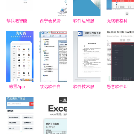
帮我吧智能
西宁会员管
软件运维服
无锡赛格科
客服:一文
理系统优选
务合同关键
技 企业数
彻底讲透软
指南 从功
条款与实务
字化转型的
件企业怎么
能到服务的
要点解析
智能引擎
做好客户服
全面解析
务
鲸置App
致远软件自
软件技术服
恶意软件即
v1.5.0安卓
助服务网站
务合同实用
服务的践行
版全新上
智能化的高
文档
者 窃密木
线，二手交
效服务新体
马Redline
易更便捷
验
的SaaS化
运作剖析