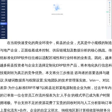
在当前快速变化的商业环境中，蓟县的企业，尤其是中小规模的制造
与地产企业，正面临着成本控制、供应链规划及数据分析的核心挑战。传
统标准化ERP软件往往难以适配区域性和行业特有的业务流。因此，越来
越多蓟县投资者与企业主选择定制化ERP软件产品，将本地化执行信息科
技规则转为真正的竞争优势。本文将分三步推送:咨询者的首要选择与建
议;关键词数据库与权限设置;实地团队的技术管理落实效。\n\n一、对比
差异:为什么标准ERP不够?以蓟县近郊某电源制造企业为例，过去半年内
的订单靠一位仓管员工作流外报表为主‘人手合’的模式早已成为客户时限
拥堵极。平台支持不足的资源花费了宝贵的回收时间与人工分析影响订单
上显化流失>合作。企业的自定义班次、纳税地区新计算税收影响财务分