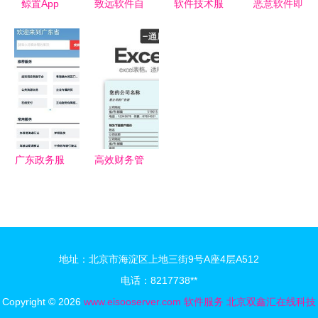
鲸置App
致远软件自
软件技术服
恶意软件即
v1.5.0安卓
助服务网站
务合同实用
服务的践行
版全新上
智能化的高
文档
者 窃密木
线，二手交
效服务新体
马Redline
易更便捷
验
的SaaS化
运作剖析
广东政务服
高效财务管
务网HD 一
理 精品通
站式政务服
用报价单与
务的移动神
Excel模板
器
解析
地址：北京市海淀区上地三街9号A座4层A512
电话：8217738**
Copyright © 2026
www.eisooserver.com
软件服务
北京双鑫汇在线科技