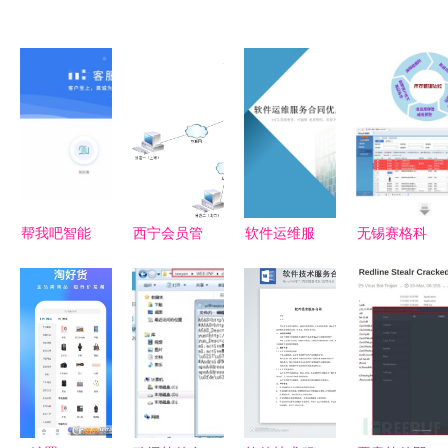
帮我吧智能
西宁会员管
软件运维服
无锡赛格科
客服:一文
理系统优选
务合同关键
技 企业数
彻底讲透软
指南 从功
条款与实务
字化转型的
件企业怎么
能到服务的
要点解析
智能引擎
做好客户服
全面解析
务