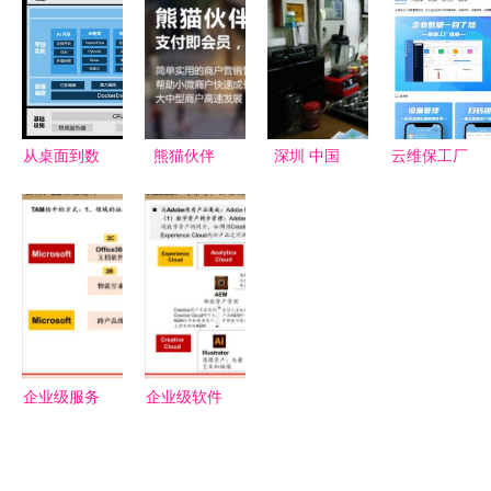
及软件服务
兼容适配认
插件 开启
使用攻略与
的领军者
证，夯实安
远程办公打
优化技巧
全服务根基
印新体验
从桌面到数
熊猫伙伴
深圳 中国
云维保工厂
据中心 联
真正的商户
软件服务产
维保SaaS
泰集群发布
服务软件，
业的创新高
服务正式上
全新液冷产
不是“我有
地
架企业微信
品与软件服
什么”，而
应用市场，
务，引领绿
是“你要什
开启工业维
色计算新浪
么”
保数字化新
潮
篇章
企业级服务
企业级软件
新入口 工
服务的入口
具软件如何
革命 工具